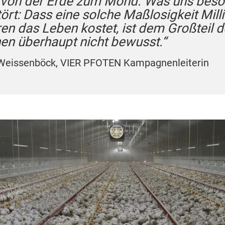
 von der Erde zum Mond. Was uns bes
tört: Dass eine solche Maßlosigkeit Mill
ren das Leben kostet, ist dem Großteil d
n überhaupt nicht bewusst.“
Weissenböck, VIER PFOTEN Kampagnenleiterin