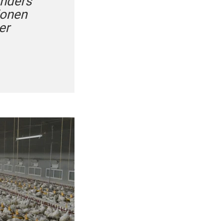
onders
ionen
er