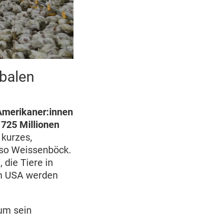
balen
-Amerikaner:innen
 725 Millionen
 kurzes,
 so Weissenböck.
 die Tiere in
en USA werden
um sein