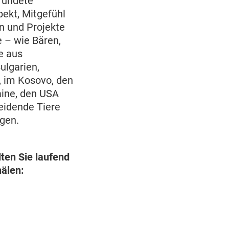
gründete
pekt, Mitgefühl
n und Projekte
 – wie Bären,
e aus
ulgarien,
, im Kosovo, den
aine, den USA
eidende Tiere
ngen.
ten Sie laufend
nälen: