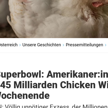
sterreich
Unsere Geschichten
Pressemitteilungen
 Superbowl: Amerikaner:i
,45 Milliarden Chicken W
Wochenende
 Völlig unnötiger Exzess, der Millionen