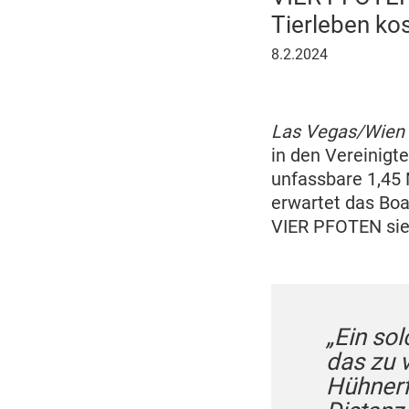
Tierleben ko
8.
8.2.2024
Februar
2024
Las Vegas/Wien
in den Vereinig
unfassbare 1,45 
erwartet das Boa
VIER PFOTEN sieh
„Ein so
das zu 
Hühnerf