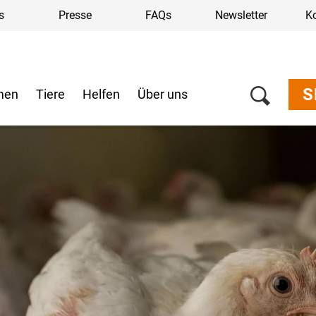
s
Presse
FAQs
Newsletter
K
S
men
Tiere
Helfen
Über uns