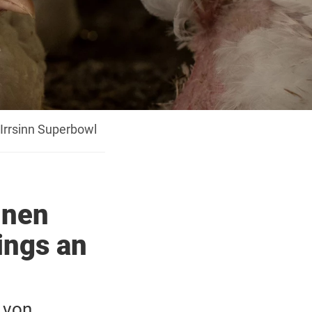
Irrsinn Superbowl
nnen
ings an
 von