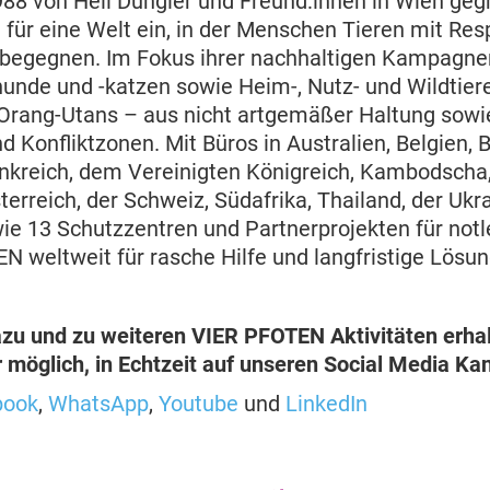
988 von Heli Dungler und Freund:innen in Wien ge
t für eine Welt ein, in der Menschen Tieren mit Res
 begegnen. Im Fokus ihrer nachhaltigen Kampagne
unde und -katzen sowie Heim-, Nutz- und Wildtiere
Orang-Utans – aus nicht artgemäßer Haltung sowi
 Konfliktzonen. Mit Büros in Australien, Belgien, B
nkreich, dem Vereinigten Königreich, Kambodscha
terreich, der Schweiz, Südafrika, Thailand, der Ukr
e 13 Schutzzentren und Partnerprojekten für notl
N weltweit für rasche Hilfe und langfristige Lösu
zu und zu weiteren VIER PFOTEN Aktivitäten erhal
möglich, in Echtzeit auf unseren Social Media Ka
book
,
WhatsApp
,
Youtube
und
LinkedIn