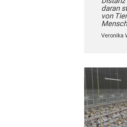
Distanz
daran s
von Tie
Mensche
Veronika 