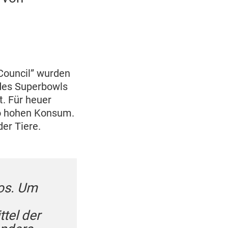
Council” wurden
des Superbowls
t. Für heuer
so hohen Konsum.
der Tiere.
los. Um
tel der