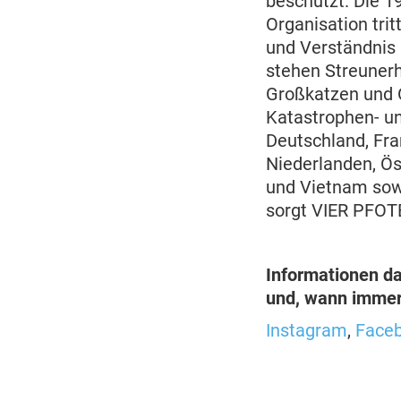
beschützt. Die 1
Organisation trit
und Verständnis
stehen Streunerh
Großkatzen und 
Katastrophen- und
Deutschland, Fra
Niederlanden, Ös
und Vietnam sowi
sorgt VIER PFOTE
Informationen da
und, wann immer 
Instagram
,
Face