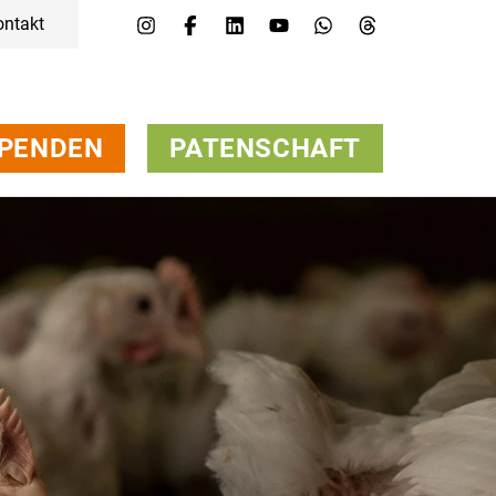
ontakt
Menü
Kampagnen & Themen
Tiere
Helfen
PENDEN
PATENSCHAFT
Über uns
Jobs
Presse
FAQs
Newsletter
Kontakt
Spenden
Patenschaft