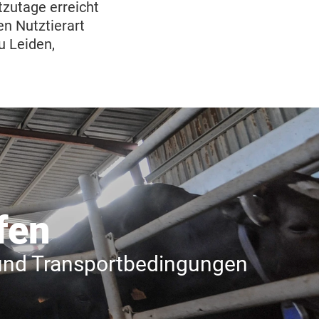
zutage erreicht
en Nutztierart
u Leiden,
fen
 und Transportbedingungen