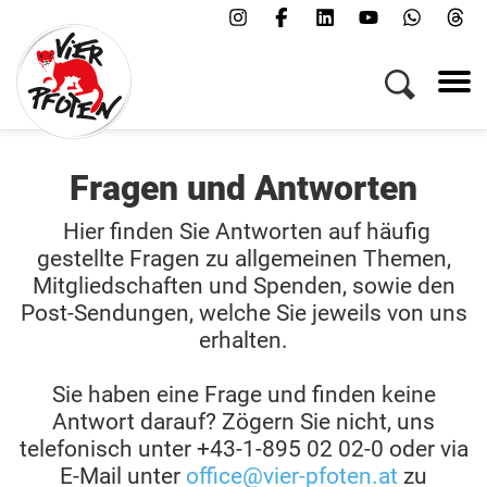
Menü
Kampagnen & Themen
Tiere
Helfen
Über uns
Fragen und Antworten
Hier finden Sie Antworten auf häufig
Jobs
gestellte Fragen zu allgemeinen Themen,
Presse
Mitgliedschaften und Spenden, sowie den
FAQs
Post-Sendungen, welche Sie jeweils von uns
erhalten.
Newsletter
Kontakt
Sie haben eine Frage und finden keine
Antwort darauf? Zögern Sie nicht, uns
Spenden
telefonisch unter +43-1-895 02 02-0 oder via
E-Mail unter
office@vier-pfoten.at
zu
Patenschaft