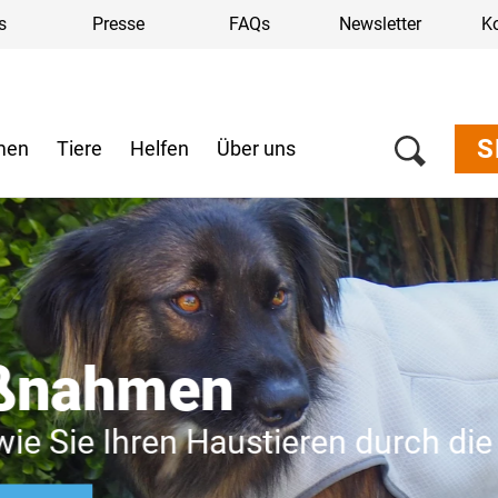
s
Presse
FAQs
Newsletter
K
S
men
Tiere
Helfen
Über uns
en
 Haustieren durch die Hitzewelle h