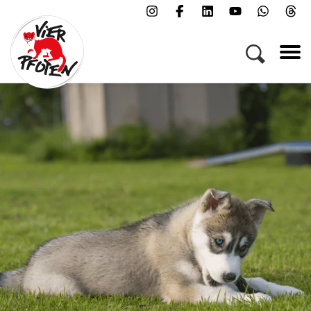
Menü
Kampagnen & Themen
Tiere
Helfen
Über uns
Jobs
Presse
FAQs
Newsletter
Kontakt
Spenden
Patenschaft