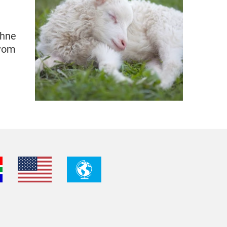
ohne
 vom