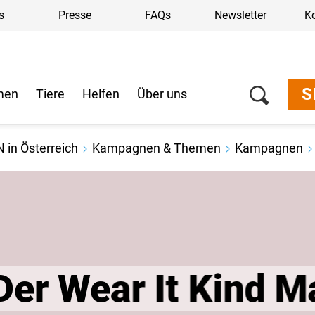
s
Presse
FAQs
Newsletter
K
S
men
Tiere
Helfen
Über uns
 in Österreich
Kampagnen & Themen
Kampagnen
ind Markenkompass