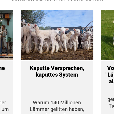
me
Kaputte Versprechen,
Vo
kaputtes System
"L
al
ge
der
Warum 140 Millionen
Ti
, um
Lämmer gelitten haben,