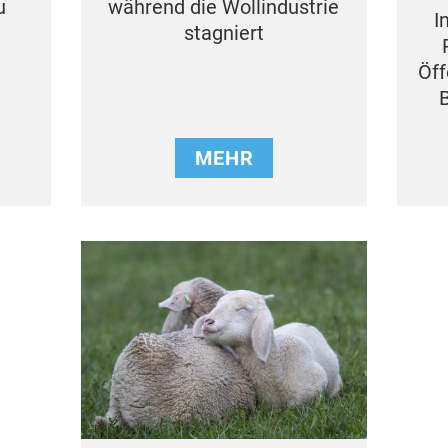
u
während die Wollindustrie
I
stagniert
Öff
MEHR