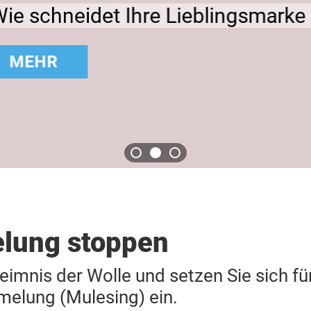
smarke bei Tierwohl ab?
lung stoppen
imnis der Wolle und setzen Sie sich fü
elung (Mulesing) ein.