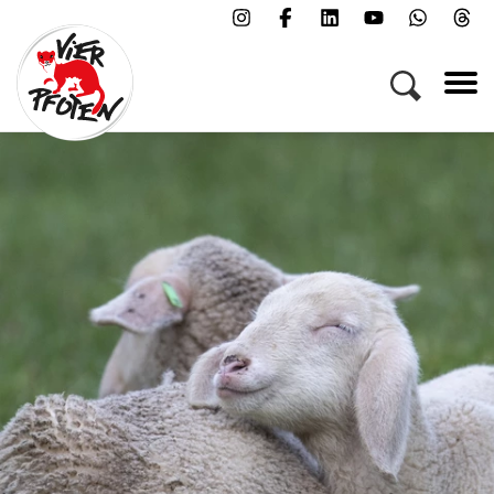
Menü
Kampagnen & Themen
Tiere
Helfen
Über uns
Jobs
Presse
FAQs
Newsletter
Kontakt
Spenden
Patenschaft