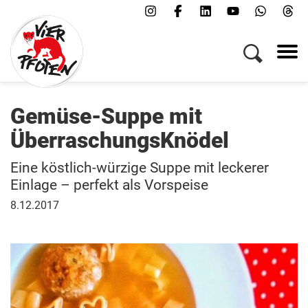
Menü
Kampagnen & Themen
Tiere
Helfen
Gemüse-Suppe mit
Über uns
ÜberraschungsKnödel
Jobs
Eine köstlich-würzige Suppe mit leckerer
Presse
Einlage – perfekt als Vorspeise
FAQs
8.
8.12.2017
Newsletter
Dezember
2017
Kontakt
Spenden
Patenschaft