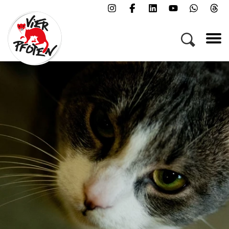
Menü
Kampagnen & Themen
Tiere
Helfen
Über uns
Jobs
Presse
FAQs
Newsletter
Kontakt
Spenden
Patenschaft