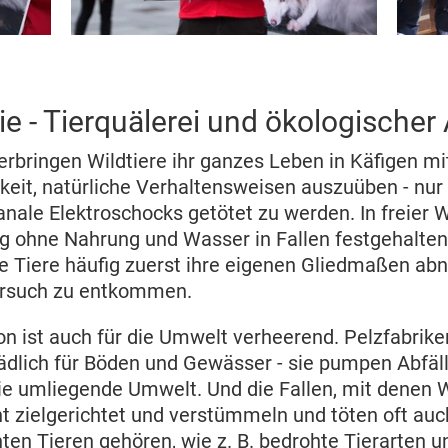
ie - Tierquälerei und ökologischer
verbringen Wildtiere ihr ganzes Leben in Käfigen m
keit, natürliche Verhaltensweisen auszuüben - nu
nale Elektroschocks getötet zu werden. In freier
ng ohne Nahrung und Wasser in Fallen festgehalten,
e Tiere häufig zuerst ihre eigenen Gliedmaßen ab
ersuch zu entkommen.
on ist auch für die Umwelt verheerend. Pelzfabrik
ädlich für Böden und Gewässer - sie pumpen Abfäll
ie umliegende Umwelt. Und die Fallen, mit denen W
t zielgerichtet und verstümmeln und töten oft auch
en Tieren gehören, wie z. B. bedrohte Tierarten u