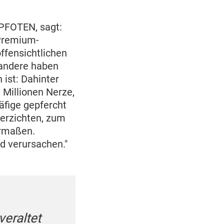
 PFOTEN, sagt:
 Premium-
ffensichtlichen
 andere haben
 ist: Dahinter
 Millionen Nerze,
äfige gepfercht
verzichten, zum
ermaßen.
id verursachen."
eraltet