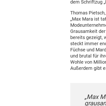
dem Schriftzug „
Thomas Pietsch, 
„Max Mara ist ta
Modeunternehmen
Grausamkeit der 
bereits gezeigt, 
steckt immer eno
Füchse und Marde
und brutal für i
Wohle von Milli
Außerdem gibt es
„Max Ma
grausam