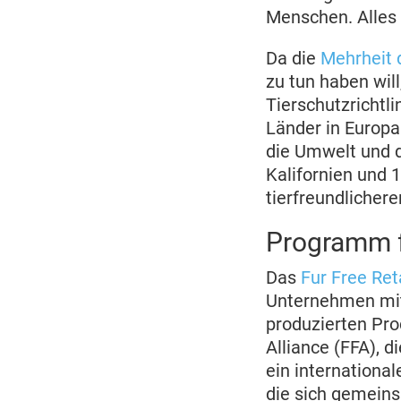
Menschen. Alles i
Da die
Mehrheit 
zu tun haben wil
Tierschutzrichtl
Länder in Europa
die Umwelt und d
Kalifornien und 
tierfreundlicher
Programm fü
Das
Fur Free Re
Unternehmen mit
produzierten Pro
Alliance (FFA), d
ein internationa
die sich gemeins