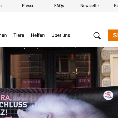
s
Presse
FAQs
Newsletter
K
S
men
Tiere
Helfen
Über uns