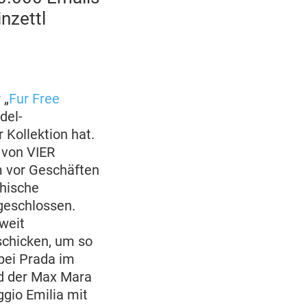
nzettl
 „
Fur Free
del-
 Kollektion hat.
 von VIER
m vor Geschäften
chische
geschlossen.
weit
chicken, um so
bei Prada im
nd der Max Mara
ggio Emilia mit