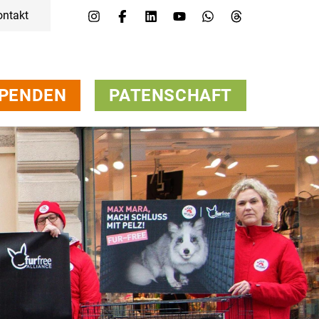
ontakt
Menü
Kampagnen & Themen
Tiere
Helfen
PENDEN
PATENSCHAFT
Über uns
Jobs
Presse
FAQs
Newsletter
Kontakt
Spenden
Patenschaft