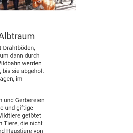
 Albtraum
it Drahtböden,
r um dann durch
 Wildbahn werden
 bis sie abgeholt
nagen, im
en und Gerbereien
e und giftige
ildtiere getötet
 Tiere, die nicht
nd Haustiere von