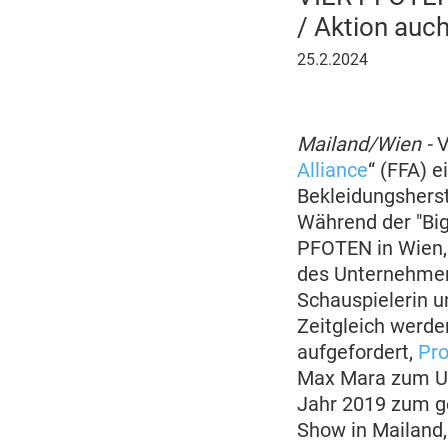
/ Aktion auc
25.
25.2.2024
Februar
2024
Mailand/Wien -
V
Alliance
“ (FFA) 
Bekleidungsherste
Während der "Big
PFOTEN in Wien, 
des Unternehmens
Schauspielerin u
Zeitgleich werde
aufgefordert,
Pro
Max Mara zum Um
Jahr 2019 zum g
Show in Mailand, 