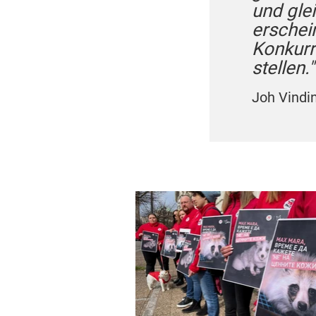
und gle
erschei
Konkurr
stellen."
Joh Vindin