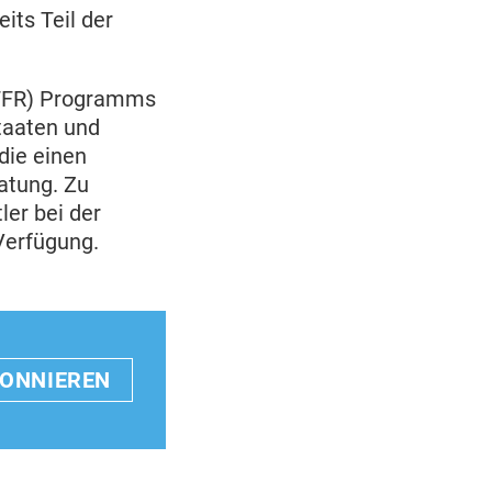
its Teil der
 (FFR) Programms
Staaten und
die einen
atung. Zu
er bei der
Verfügung.
BONNIEREN