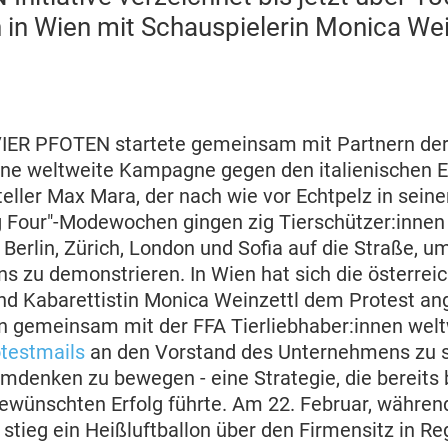
h in Wien mit Schauspielerin Monica Wei
IER PFOTEN startete gemeinsam mit Partnern der
eine weltweite Kampagne gegen den italienischen E
ller Max Mara, der nach wie vor Echtpelz in seiner
 Four"-Modewochen gingen zig Tierschützer:innen
Berlin, Zürich, London und Sofia auf die Straße, u
 zu demonstrieren. In Wien hat sich die österrei
nd Kabarettistin Monica Weinzettl dem Protest an
n gemeinsam mit der FFA Tierliebhaber:innen welt
testmails
an den Vorstand des Unternehmens zu s
denken zu bewegen - eine Strategie, die bereits 
ewünschten Erfolg führte. Am 22. Februar, währe
stieg ein Heißluftballon über den Firmensitz in Re