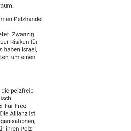
traum.
amen Pelzhandel
etet. Zwanzig
der Risiken für
 haben Israel,
oten, um einen
 die pelzfreie
isch
r Fur Free
Die Allianz ist
ganisationen,
ür ihren Pelz