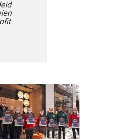
leid
eien
fit