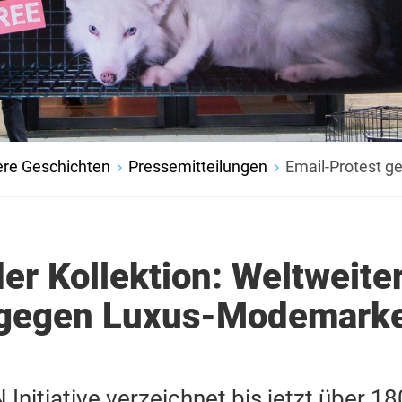
re Geschichten
Pressemitteilungen
Email-Protest 
der Kollektion: Weltweite
 gegen Luxus-Modemark
Initiative verzeichnet bis jetzt über 1