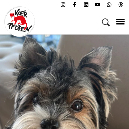
Menü
Kampagnen & Themen
Tiere
Helfen
Über uns
Jobs
Presse
FAQs
Newsletter
Kontakt
Spenden
Patenschaft