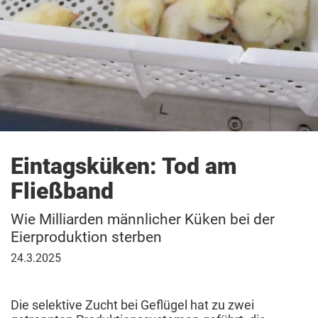
Eintagsküken: Tod am
Fließband
Wie Milliarden männlicher Küken bei der
Eierproduktion sterben
24.
24.3.2025
März
2025
Die selektive Zucht bei Geflügel hat zu zwei