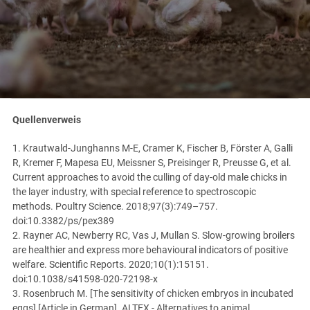
Quellenverweis
1. Krautwald-Junghanns M-E, Cramer K, Fischer B, Förster A, Galli
R, Kremer F, Mapesa EU, Meissner S, Preisinger R, Preusse G, et al.
Current approaches to avoid the culling of day-old male chicks in
the layer industry, with special reference to spectroscopic
methods. Poultry Science. 2018;97(3):749–757.
doi:10.3382/ps/pex389
2. Rayner AC, Newberry RC, Vas J, Mullan S. Slow-growing broilers
are healthier and express more behavioural indicators of positive
welfare. Scientific Reports. 2020;10(1):15151.
doi:10.1038/s41598-020-72198-x
3. Rosenbruch M. [The sensitivity of chicken embryos in incubated
eggs] [Article in German]. ALTEX - Alternatives to animal