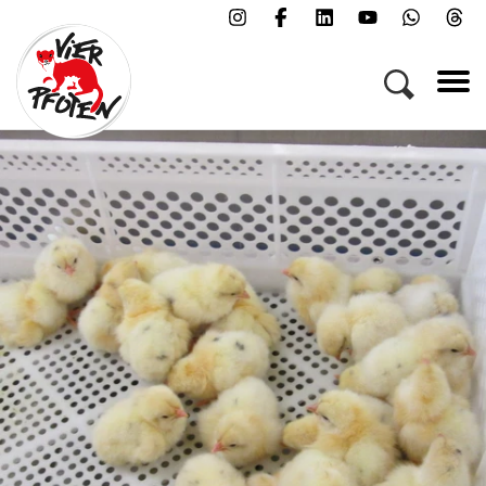
Menü
Kampagnen & Themen
Tiere
Helfen
Über uns
Jobs
Presse
FAQs
Newsletter
Kontakt
Spenden
Patenschaft