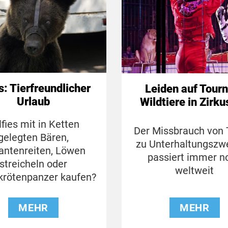
s: Tierfreundlicher
Leiden auf Tour
Urlaub
Wildtiere in Zirk
lfies mit in Ketten
Der Missbrauch von 
gelegten Bären,
zu Unterhaltungszw
fantenreiten, Löwen
passiert immer n
streicheln oder
weltweit
krötenpanzer kaufen?
MEHR
MEHR