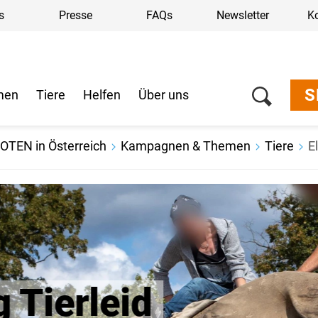
s
Presse
FAQs
Newsletter
K
S
men
Tiere
Helfen
Über uns
OTEN in Österreich
Kampagnen & Themen
Tiere
E
id