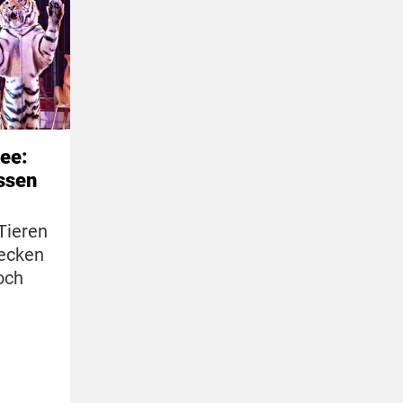
nee:
ussen
Tieren
ecken
och