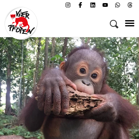
Menü
Kampagnen & Themen
Tiere
Helfen
Über uns
Jobs
Presse
FAQs
Newsletter
Kontakt
Spenden
Patenschaft