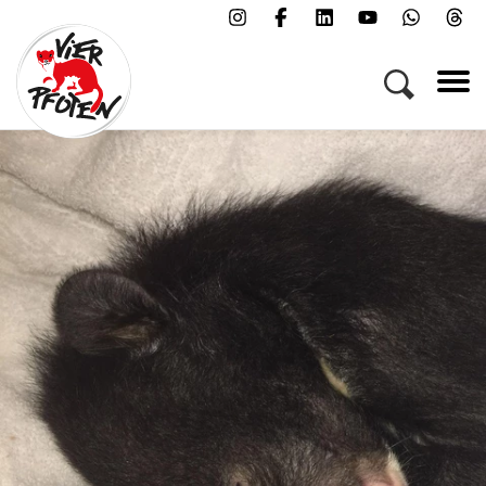
Menü
Kampagnen & Themen
Tiere
Helfen
Über uns
Jobs
Presse
FAQs
Newsletter
Kontakt
Spenden
Patenschaft