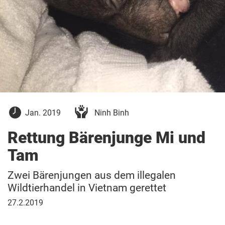
9.
Jan. 2019
Ninh Binh
Januar
2019
Rettung Bärenjunge Mi und
Tam
Zwei Bärenjungen aus dem illegalen
Wildtierhandel in Vietnam gerettet
27.
27.2.2019
Februar
2019