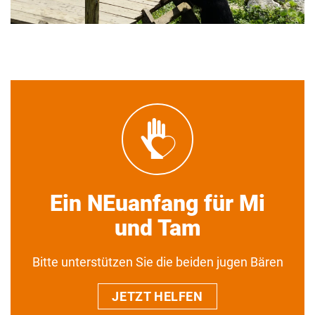
Ein NEuanfang für Mi
und Tam
Bitte unterstützen Sie die beiden jugen Bären
JETZT HELFEN