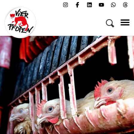
Menü
Kampagnen & Themen
Tiere
Helfen
Über uns
Jobs
Presse
FAQs
Newsletter
Kontakt
Spenden
Patenschaft