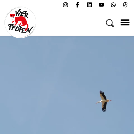
Menü
Kampagnen & Themen
Tiere
Helfen
Über uns
Jobs
Presse
FAQs
Newsletter
Kontakt
Spenden
Patenschaft